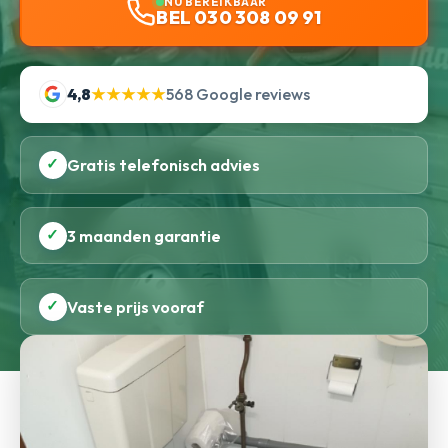
NU BEREIKBAAR
BEL 030 308 09 91
4,8
★★★★★
568 Google reviews
✓
Gratis telefonisch advies
✓
3 maanden garantie
✓
Vaste prijs vooraf