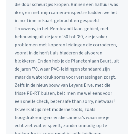
die door scheurtjes kropen. Binnen een halfuur was
ik er, en met mijn camera-inspectie hadden we het
in no-time in kaart gebracht en gespoeld.
Trouwens, in het Rembrandtlaan-gebied, met
bebouwing uit de jaren '50 tot '80, zie je vaker
problemen met koperen leidingen die corroderen,
vooral in de herfst als bladeren de afvoeren
blokkeren. En dan heb je de Planetenlaan Buurt, uit
de jaren '70, waar PVC-leidingen standaard zijn
maar de waterdruk soms voor verrassingen zorgt.
Zelfs in de nieuwbouw van Leyens Erve, met die
frisse PE-RT buizen, belt men me wel eens voor
een snelle check, beter safe than sorry, nietwaar?
Ik werk altijd met moderne tools, zoals
hoogdrukreinigers en die camera's waarmee je
echt ziet wat er speelt, zonder onnodig op te
breken. En ja, soms moet je zelfs leidingen