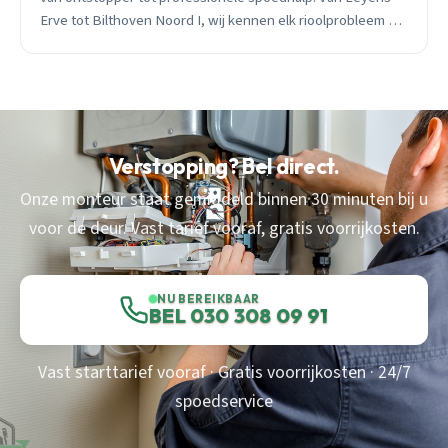
Erve tot Bilthoven Noord I, wij kennen elk rioolprobleem en
zijn 24/7 bereikbaar.
Verstopping? Bel direct.
Onze monteur staat gemiddeld binnen 30 minuten bij u
voor de deur. Vast tarief vooraf, gratis voorrijkosten.
NU BEREIKBAAR
BEL 030 308 09 91
Vast starttarief vooraf · Gratis voorrijkosten · 24/7
spoedservice