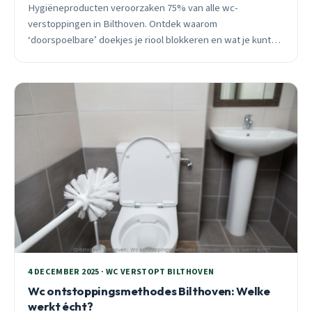
Hygiëneproducten veroorzaken 75% van alle wc-
verstoppingen in Bilthoven. Ontdek waarom
‘doorspoelbare’ doekjes je riool blokkeren en wat je kunt
doen bij een acute verstopping. 24/7 spoedhulp
beschikbaar.
4 DECEMBER 2025 · WC VERSTOPT BILTHOVEN
Wc ontstoppingsmethodes Bilthoven: Welke
werkt écht?