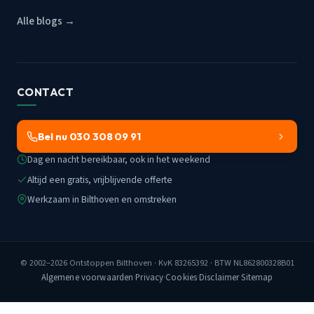
Alle blogs →
CONTACT
Bel nu 030 308 09 91
Dag en nacht bereikbaar, ook in het weekend
Altijd een gratis, vrijblijvende offerte
Werkzaam in Bilthoven en omstreken
© 2002–2026
Ontstoppen Bilthoven
· KvK 83265392 · BTW NL862800328B01
Algemene voorwaarden
·
Privacy
·
Cookies
·
Disclaimer
·
Sitemap