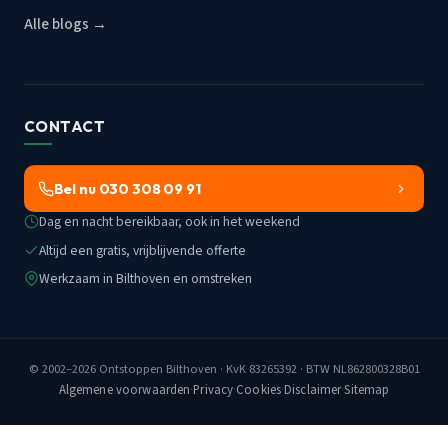
Alle blogs →
CONTACT
Bel nu 030 308 09 91
Dag en nacht bereikbaar, ook in het weekend
Altijd een gratis, vrijblijvende offerte
Werkzaam in Bilthoven en omstreken
© 2002–2026
Ontstoppen Bilthoven
· KvK 83265392 · BTW NL862800328B01
Algemene voorwaarden
·
Privacy
·
Cookies
·
Disclaimer
·
Sitemap