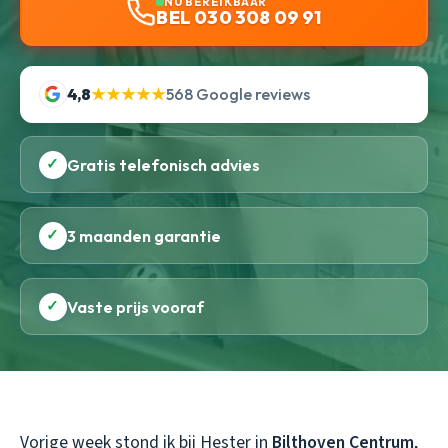
NU BEREIKBAAR
BEL 030 308 09 91
4,8
★★★★★
568 Google reviews
✓
Gratis telefonisch advies
✓
3 maanden garantie
✓
Vaste prijs vooraf
Vorige week stond ik bij Hester in
Bilthoven Centrum
,