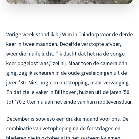
Vorige week stond ik bij Wim in Tuindorp voor de derde
keer in twee maanden. Dezelfde verstopte afvoer,
weer die muffe lucht. “Ik dacht dat het na de vorige
keer opgelost was,” zei hij. Maar toen de camera erin
ging, zag ik scheuren in de oude gresleidingen uit de
jaren ’30. Niet nóg een ontstopping, maar vervanging.
En dat zie je vaker in Bilthoven, huizen uit de jaren ’50
tot ’70 zitten nu aan het einde van hun rioollevensduur.
December is sowieso een drukke maand voor ons. De
combinatie van vetophoping na de feestdagen en
bladeren die in oktober al in het systeem kwamen,