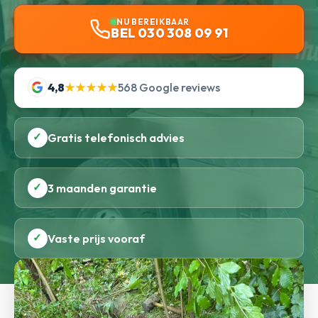
NU BEREIKBAAR
BEL 030 308 09 91
4,8
★★★★★
568 Google reviews
✓
Gratis telefonisch advies
✓
3 maanden garantie
✓
Vaste prijs vooraf