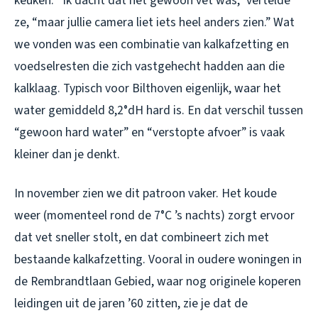
keuken. “Ik dacht dat het gewoon vet was,” vertelde
ze, “maar jullie camera liet iets heel anders zien.” Wat
we vonden was een combinatie van kalkafzetting en
voedselresten die zich vastgehecht hadden aan die
kalklaag. Typisch voor Bilthoven eigenlijk, waar het
water gemiddeld 8,2°dH hard is. En dat verschil tussen
“gewoon hard water” en “verstopte afvoer” is vaak
kleiner dan je denkt.
In november zien we dit patroon vaker. Het koude
weer (momenteel rond de 7°C ’s nachts) zorgt ervoor
dat vet sneller stolt, en dat combineert zich met
bestaande kalkafzetting. Vooral in oudere woningen in
de Rembrandtlaan Gebied, waar nog originele koperen
leidingen uit de jaren ’60 zitten, zie je dat de