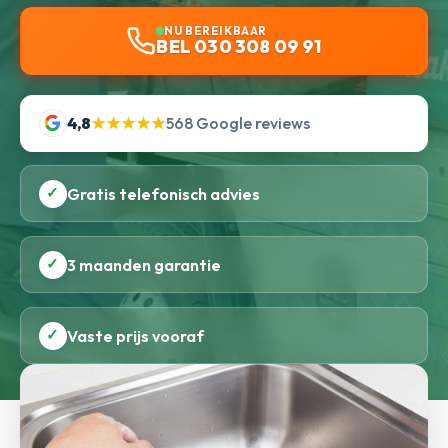
NU BEREIKBAAR
BEL 030 308 09 91
4,8
★★★★★
568 Google reviews
✓
Gratis telefonisch advies
✓
3 maanden garantie
✓
Vaste prijs vooraf