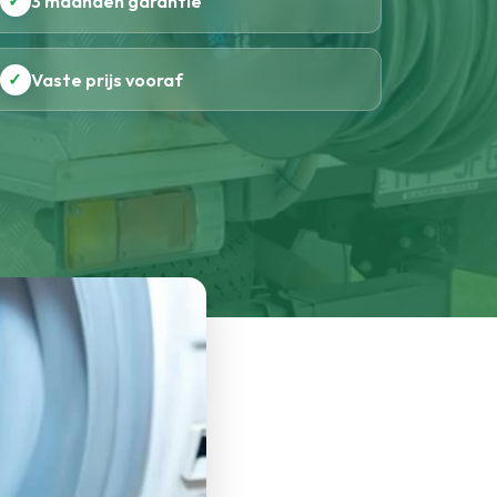
✓
3 maanden garantie
✓
Vaste prijs vooraf