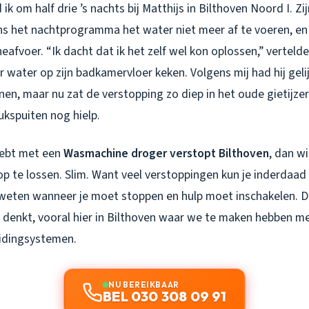
ik om half drie ’s nachts bij Matthijs in Bilthoven Noord I. 
ns het nachtprogramma het water niet meer af te voeren, en
eafvoer. “Ik dacht dat ik het zelf wel kon oplossen,” vertelde
 water op zijn badkamervloer keken. Volgens mij had hij gelij
en, maar nu zat de verstopping zo diep in het oude gietijze
ukspuiten nog hielp.
hebt met een
Wasmachine droger verstopt Bilthoven
, dan wi
op te lossen. Slim. Want veel verstoppingen kun je inderdaad
weten wanneer je moet stoppen en hulp moet inschakelen. Di
e denkt, vooral hier in Bilthoven waar we te maken hebben m
idingsystemen.
NU BEREIKBAAR
BEL 030 308 09 91