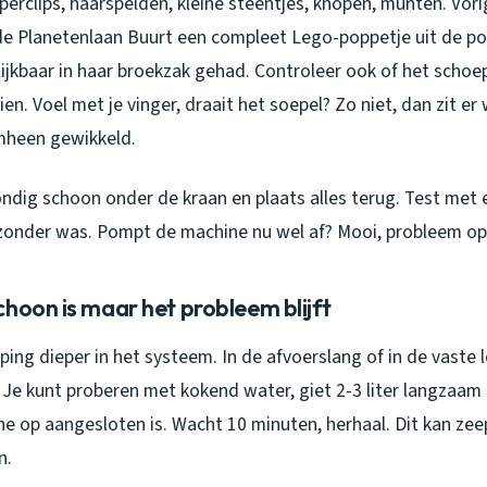
aperclips, haarspelden, kleine steentjes, knopen, munten. Vo
n de Planetenlaan Buurt een compleet Lego-poppetje uit de p
ijkbaar in haar broekzak gehad. Controleer ook of het schoe
en. Voel met je vinger, draait het soepel? Zo niet, dan zit er 
mheen gewikkeld.
ondig schoon onder de kraan en plaats alles terug. Test met 
onder was. Pompt de machine nu wel af? Mooi, probleem op
hoon is maar het probleem blijft
ping dieper in het systeem. In de afvoerslang of in de vaste 
 Je kunt proberen met kokend water, giet 2-3 liter langzaam 
e op aangesloten is. Wacht 10 minuten, herhaal. Dit kan ze
n.