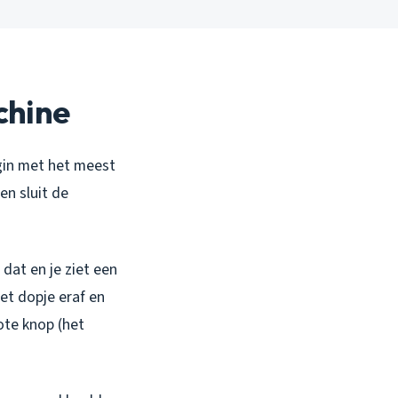
chine
gin met het meest
en sluit de
dat en je ziet een
et dopje eraf en
rote knop (het