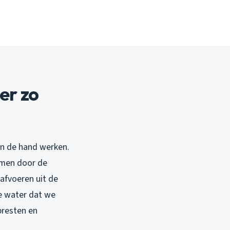
er zo
in de hand werken.
lemen door de
 afvoeren uit de
de water dat we
presten en