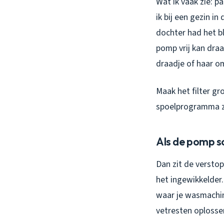
Wat ik vaak zie: p
ik bij een gezin i
dochter had het bl
pomp vrij kan draai
draadje of haar o
Maak het filter gr
spoelprogramma z
Als de pomp sc
Dan zit de verstop
het ingewikkelder.
waar je wasmachin
vetresten oplosse