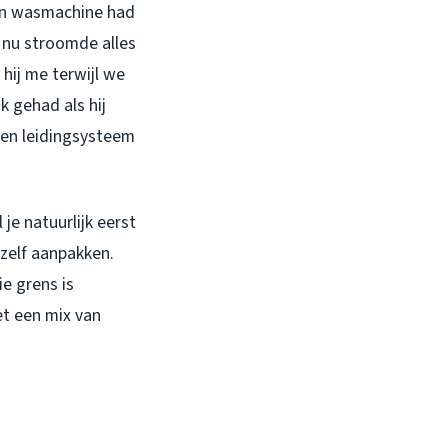
Zijn wasmachine had
 nu stroomde alles
 hij me terwijl we
k gehad als hij
ren leidingsysteem
l je natuurlijk eerst
 zelf aanpakken.
e grens is
et een mix van