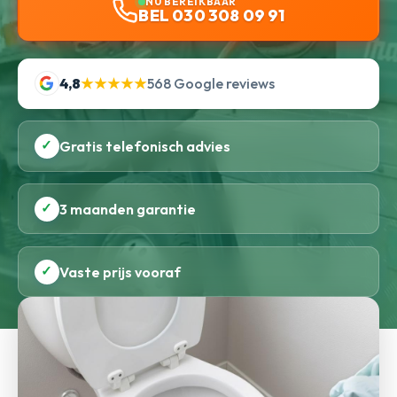
NU BEREIKBAAR
BEL 030 308 09 91
4,8
★★★★★
568 Google reviews
✓
Gratis telefonisch advies
✓
3 maanden garantie
✓
Vaste prijs vooraf