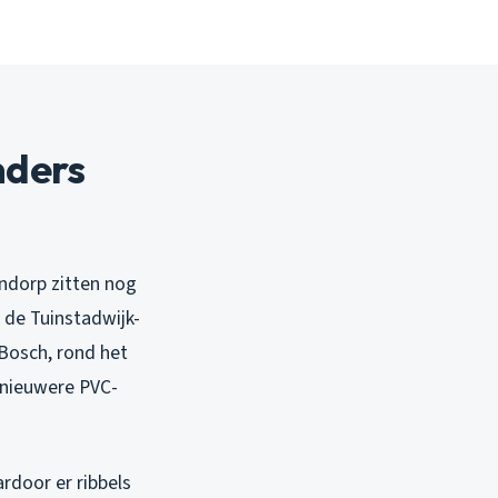
nders
indorp zitten nog
t de Tuinstadwijk-
 Bosch, rond het
 nieuwere PVC-
rdoor er ribbels