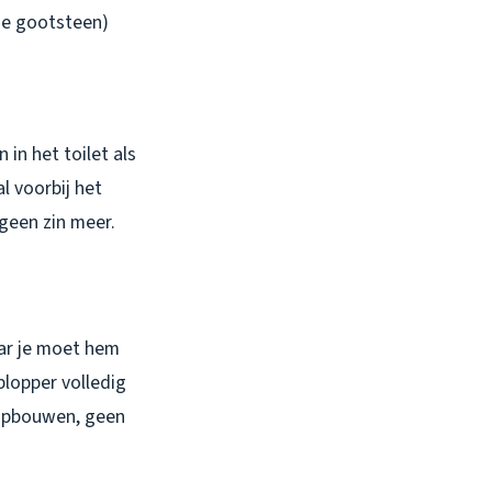
 de gootsteen)
in het toilet als
l voorbij het
 geen zin meer.
aar je moet hem
lopper volledig
k opbouwen, geen