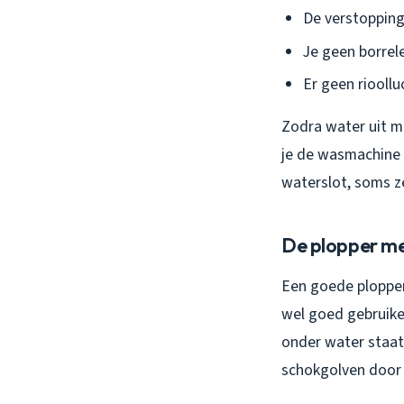
De verstopping
Je geen borrel
Er geen riooll
Zodra water uit me
je de wasmachine a
waterslot, soms ze
De plopper me
Een goede plopper
wel goed gebruike
onder water staat
schokgolven door 