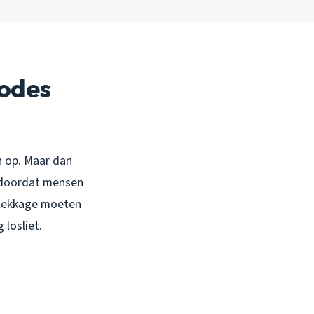
odes
n op. Maar dan
n doordat mensen
n lekkage moeten
losliet.