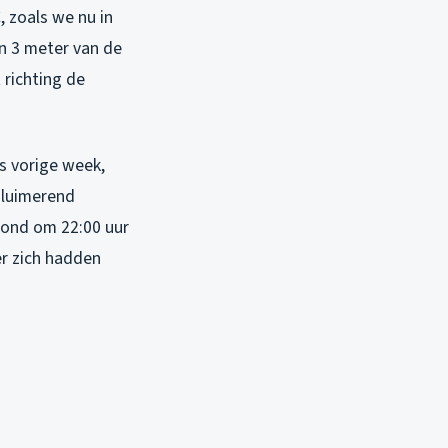
 zoals we nu in
en 3 meter van de
 richting de
ls vorige week,
sluimerend
vond om 22:00 uur
er zich hadden