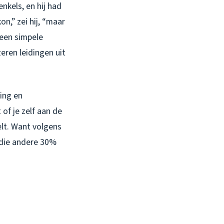
nkels, en hij had
n,” zei hij, “maar
 een simpele
eren leidingen uit
ping en
of je zelf aan de
elt. Want volgens
 die andere 30%