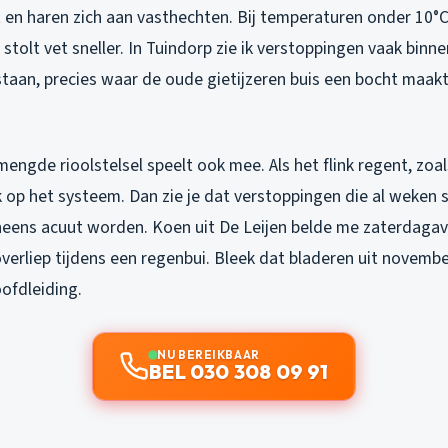
 en haren zich aan vasthechten. Bij temperaturen onder 10°C,
tolt vet sneller. In Tuindorp zie ik verstoppingen vaak binn
taan, precies waar de oude gietijzeren buis een bocht maakt
ngde rioolstelsel speelt ook mee. Als het flink regent, zoa
k op het systeem. Dan zie je dat verstoppingen die al weken 
eens acuut worden. Koen uit De Leijen belde me zaterdaga
overliep tijdens een regenbui. Bleek dat bladeren uit novemb
ofdleiding.
NU BEREIKBAAR
BEL 030 308 09 91