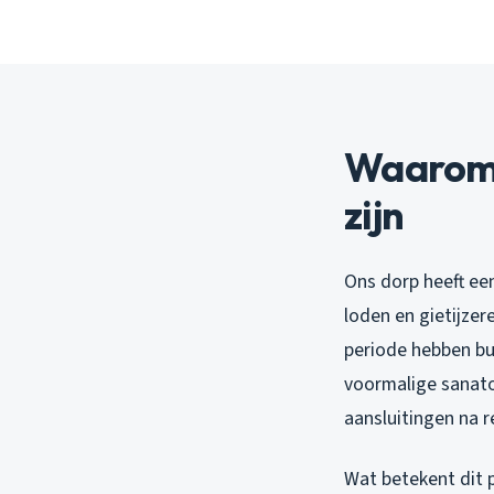
Waarom 
zijn
Ons dorp heeft een
loden en gietijzer
periode hebben bui
voormalige sanato
aansluitingen na r
Wat betekent dit p