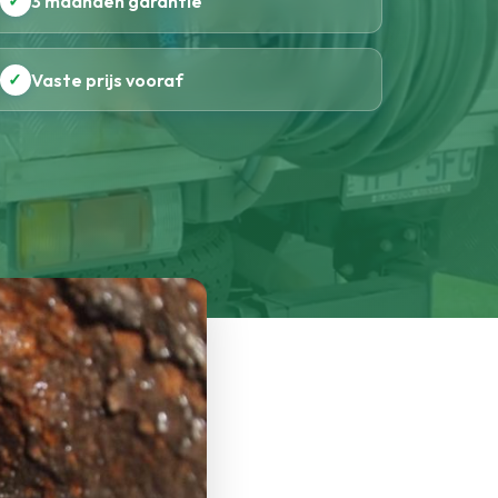
✓
3 maanden garantie
✓
Vaste prijs vooraf