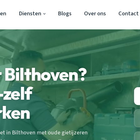
ven
Diensten
Blogs
Over ons
Contact
t Bilthoven?
zelf
rken
iet in Bilthoven met oude gietijzeren