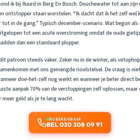
nd ik bij Ruurd in Berg En Bosch. Douchewater tot aan zijn e
n ontstopper staan worstelen. “Ik dacht dat ik het zelf wel ko
r tot in de gang.” Typisch december-scenario. Wat begon als
itgelopen tot een acute overstroming omdat de oude gietijz
adden dan een standaard plopper.
k dit patroon steeds vaker. Zeker nu in de winter, als vetopho
samenkomen met ons gemengde rioolstelsel. De vraag is niet 
anneer doe-het-zelf nog werkt en wanneer je beter direct b
 juiste aanpak 70% van de verstoppingen zelf oplossen, maar
r meer geld als je te lang wacht.
NU BEREIKBAAR
BEL 030 308 09 91